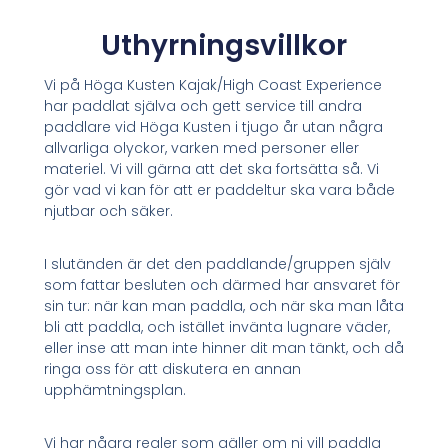
Uthyrningsvillkor
Vi på Höga Kusten Kajak/High Coast Experience
har paddlat själva och gett service till andra
paddlare vid Höga Kusten i tjugo år utan några
allvarliga olyckor, varken med personer eller
materiel. Vi vill gärna att det ska fortsätta så. Vi
gör vad vi kan för att er paddeltur ska vara både
njutbar och säker.
I slutänden är det den paddlande/gruppen själv
som fattar besluten och därmed har ansvaret för
sin tur: när kan man paddla, och när ska man låta
bli att paddla, och istället invänta lugnare väder,
eller inse att man inte hinner dit man tänkt, och då
ringa oss för att diskutera en annan
upphämtningsplan.
Vi har några regler som gäller om ni vill paddla