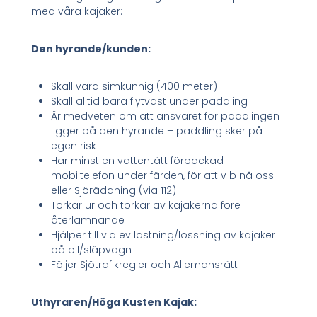
med våra kajaker:
Den hyrande/kunden:
Skall vara simkunnig (400 meter)
Skall alltid bära flytväst under paddling
Är medveten om att ansvaret för paddlingen
ligger på den hyrande – paddling sker på
egen risk
Har minst en vattentätt förpackad
mobiltelefon under färden, för att v b nå oss
eller Sjöräddning (via 112)
Torkar ur och torkar av kajakerna före
återlämnande
Hjälper till vid ev lastning/lossning av kajaker
på bil/släpvagn
Följer Sjötrafikregler och Allemansrätt
Uthyraren/Höga Kusten Kajak: