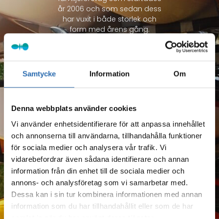
år 2006 och som sedan dess
har vuxit i både storlek och
form med årens gång.
Samtycke
Information
Om
Denna webbplats använder cookies
Vi använder enhetsidentifierare för att anpassa innehållet
och annonserna till användarna, tillhandahålla funktioner
för sociala medier och analysera vår trafik. Vi
vidarebefordrar även sådana identifierare och annan
information från din enhet till de sociala medier och
annons- och analysföretag som vi samarbetar med.
Dessa kan i sin tur kombinera informationen med annan
information som du har tillhandahållit eller som de har
samlat in när du har använt deras tjänster.