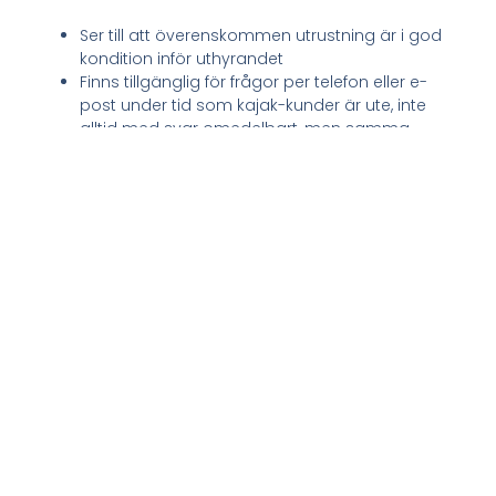
Ser till att överenskommen utrustning är i god
kondition inför uthyrandet
Finns tillgänglig för frågor per telefon eller e-
post under tid som kajak-kunder är ute, inte
alltid med svar omedelbart, men samma
dygn, oftast tidigare/direkt
För tydlighetens skull vill vi att du/ni, liksom vi, inför
er tur godkänner ovan nämnda
uthyrningsvillkor
(kan göras på plats)