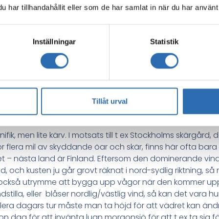
har tillhandahållit eller som de har samlat in när du har använt 
Inställningar
Statistik
tt veta om Höga 
Tillåt urval
ik, men lite kärv. I motsats till t ex Stockholms skärgård
 flera mil av skyddande öar och skär, finns här ofta bara en
 – nästa land är Finland. Eftersom den dominerande vind
, och kusten ju går grovt räknat i nord-sydlig riktning, s
 också utrymme att bygga upp vågor när den kommer upp 
ndstilla, eller blåser nordlig/västlig vind, så kan det vara h
era dagars tur måste man ta höjd för att vädret kan änd
dag för att invänta lugn morgonsjö för att t ex ta sig f