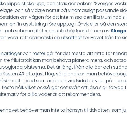
ka klippa sticka upp, och strax där bakom ”Sveriges vackr
skeläge; och så vidare norrut på vindmässigt passande si
östsidan om Vågön för att inte missa den lilla Mumindal
 som en fin avslutning före upptag i Ö-vik eller på den st
r och schema tillåter en sista höjdpunkt i form av
Skags
an vara rätt dramatisk i sin
utsatthet
för Havet från tre si
r
nattläger
och
raster
går för det mesta att hitta för mindre
par-tre friluftstält kan man behöva planera mera, och sats
gjorda platserna. Det är långt ifrån alla öar och stränd
a Kusten ÄR ofta just Hög, så ibland kan man behöva börj
åste
rasta. Vad som är lä och vindsida betyder på den
lesta håll, vilket också gör det svårt att låsa sig i förvä
 alternativ för olika väder är att rekommendera.
tenhavet behöver man inte ta hänsyn till tidvatten, som ju