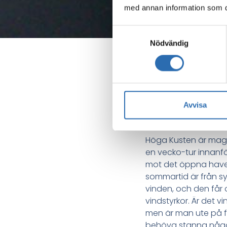
med annan information som du 
Samtyckesval
Nödvändig
Bra a
Avvisa
Höga Kusten är magnif
en vecko-tur innanför
mot det öppna havet
sommartid är från syd
vinden, och den får
vindstyrkor. Är det vi
men är man ute på fl
behöva stanna någon 