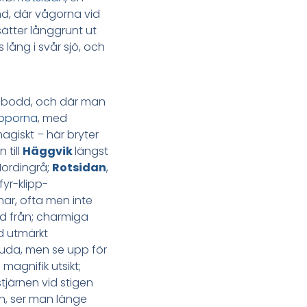
nd, där vågorna vid
ätter långgrunt ut
 lång i svår sjö, och
bebodd, och där man
ipporna
, med
agiskt – här bryter
 till
Häggvik
längst
Nordingrå;
Rotsidan
,
fyr-klipp-
mar, ofta men inte
nd från; charmiga
d utmärkt
bjuda, men se upp för
 magnifik utsikt;
tjärnen vid stigen
ön, ser man länge