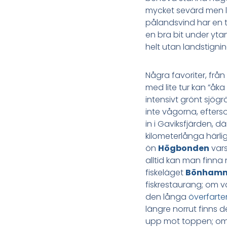
mycket sevärd men li
pålandsvind har en t
en bra bit under ytan
helt utan landstignin
Några favoriter, från s
med lite tur kan ”åk
intensivt grönt sjögr
inte vågorna, efters
in i Gaviksfjärden, 
kilometerlånga härlig
ön
Högbonden
vars
alltid kan man finna
fiskeläget
Bönham
fiskrestaurang; om vä
den långa
överfarte
längre norrut finns 
upp mot toppen; om m