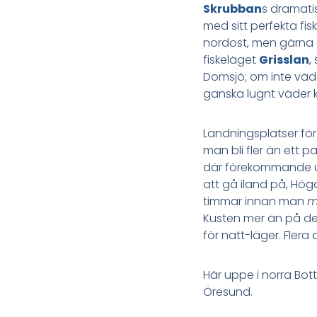
Skrubban
s
dramatis
med sitt perfekta fi
nordost, men gärna 
fiskeläget
Grisslan
,
Domsjö; om inte väde
ganska lugnt väder k
Landningsplatser fö
man bli fler än ett 
där förekommande upp
att gå iland på, Hög
timmar innan man
m
Kusten mer än på de f
för natt-läger. Flera
Här uppe i norra Bot
Öresund.