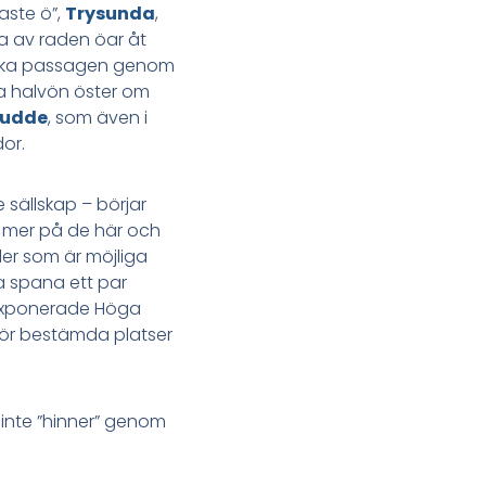
aste ö”,
Trysunda
,
da av raden öar åt
slika passagen genom
ora halvön öster om
 udde
, som även i
dor.
 sällskap – börjar
a mer på de här och
er som är möjliga
a spana ett par
 exponerade Höga
g för bestämda platser
 inte ”hinner” genom