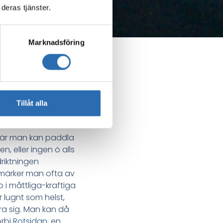
deras tjänster.
Marknadsföring
Kusten
Tillåt alla
, där man kan paddla
, eller ingen ö alls
riktningen
å märker man ofta av
i måttliga-kraftiga
ur lugnt som helst,
ra sig. Man kan då
örbi
Rotsidan
, en