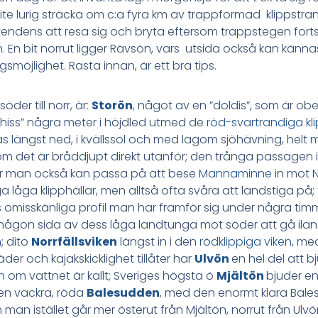
te lurig sträcka om c:a fyra km av trappformad klippstra
endens att resa sig och bryta eftersom trappstegen forts
. En bit norrut ligger Rävsön, vars utsida också kan kännas
gsmöjlighet. Rasta innan, är ett bra tips.
öder till norr, är:
Storön
, något av en ”doldis”, som är o
a hiss” några meter i höjdled utmed de
röd-svartrandiga kl
äs längst ned, i kvällssol och med lagom sjöhävning, helt m
om det är bråddjupt direkt utanför; den trånga passagen in
där man också kan passa på att bese
Mannaminne
in mot 
a låga klipphällar, men alltså ofta svåra att landstiga på; 
 omisskänliga profil man har framför sig under några tim
 någon sida av dess låga landtunga mot söder att gå ila
n
; dito
Norrfällsviken
längst in i den
rödklippiga viken
, me
der och kajakskicklighet tillåter har
Ulvön
en hel del att 
n
om vattnet är kallt; Sveriges högsta ö
Mjältön
bjuder en
den vackra, röda
Balesudden
, med den enormt klara Bales
an istället går mer österut från Mjältön, norrut från Ulv